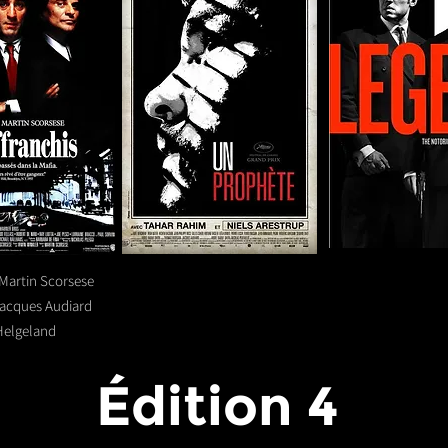
 Martin Scorsese
Jacques Audiard
Helgeland
Édition 4