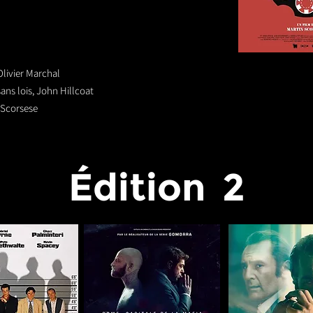
Olivier Marchal
ns lois, John Hillcoat
 Scorsese
Édition
2