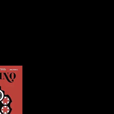
26
More