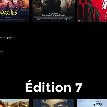
zenmacher
ano
Édition 7